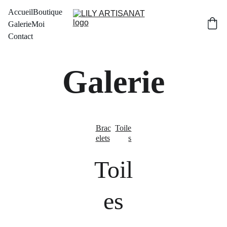
Accueil
Boutique
Galerie
Moi
Contact
Galerie
Brac
Toile
elets
s
Toil
es