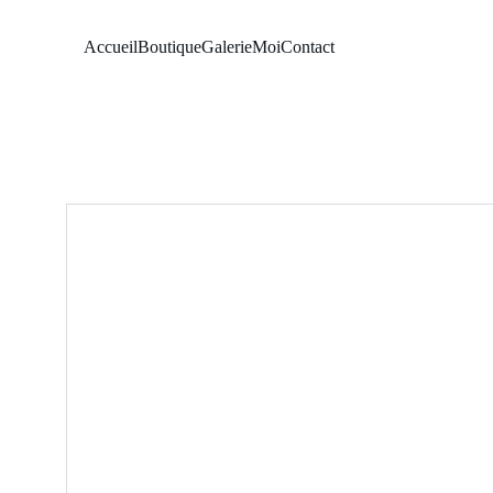
Accueil
Boutique
Galerie
Moi
Contact