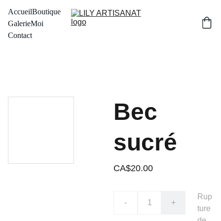
Accueil
Boutique
Galerie
Moi
Contact
Bec
sucré
CA$20.00
Rup
-
+
ture
de